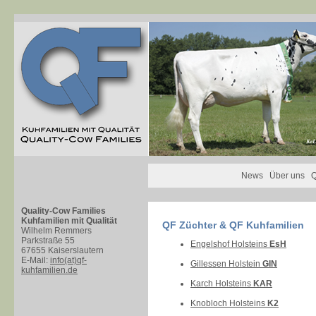
News
Über uns
Q
Quality-Cow Families
Kuhfamilien mit Qualität
QF Züchter & QF Kuhfamilien
Wilhelm Remmers
Parkstraße 55
Engelshof Holsteins
EsH
67655 Kaiserslautern
E-Mail:
info(at)qf-
Gillessen Holstein
GIN
kuhfamilien.de
Karch Holsteins
KAR
Knobloch Holsteins
K2