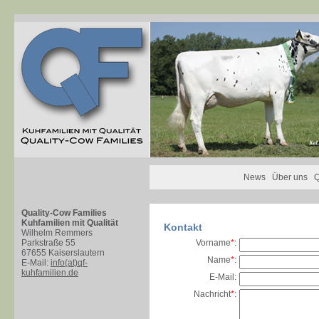
News
Über uns
Q
Quality-Cow Families
Kuhfamilien mit Qualität
Kontakt
Wilhelm Remmers
Parkstraße 55
Vorname
*
:
67655 Kaiserslautern
Name
*
:
E-Mail:
info(at)qf-
kuhfamilien.de
E-Mail
:
Nachricht
*
: