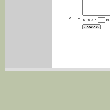
Prüfziffer:
5 mal 3
=
Bi