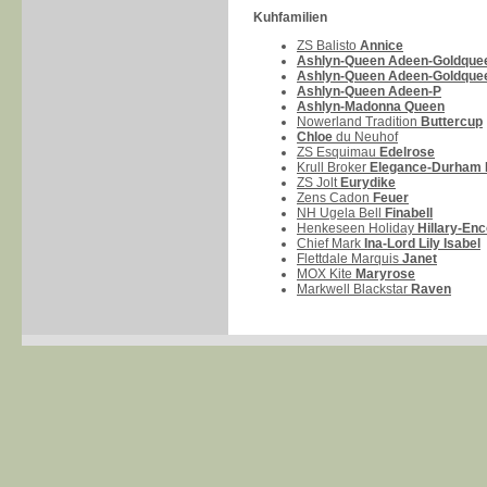
Kuhfamilien
ZS Balisto
Annice
Ashlyn-Queen Adeen-Goldque
Ashlyn-Queen Adeen-Goldque
Ashlyn-Queen Adeen-P
Ashlyn-Madonna Queen
Nowerland Tradition
Buttercup
Chloe
du Neuhof
ZS Esquimau
Edelrose
Krull Broker
Elegance-Durham 
ZS Jolt
Eurydike
Zens Cadon
Feuer
NH Ugela Bell
Finabell
Henkeseen Holiday
Hillary-Enc
Chief Mark
Ina-Lord Lily Isabel
Flettdale Marquis
Janet
MOX Kite
Maryrose
Markwell Blackstar
Raven