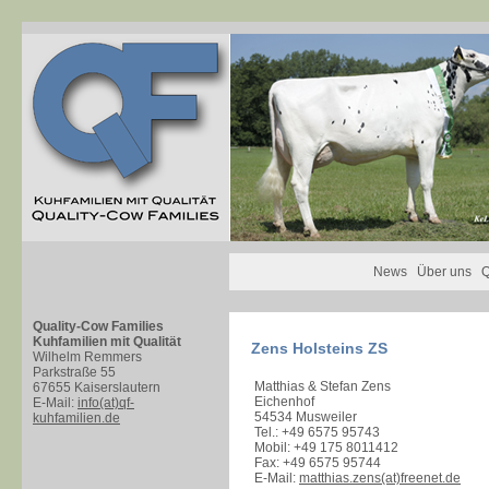
News
Über uns
Q
Quality-Cow Families
Kuhfamilien mit Qualität
Zens Holsteins ZS
Wilhelm Remmers
Parkstraße 55
Matthias & Stefan Zens
67655 Kaiserslautern
Eichenhof
E-Mail:
info(at)qf-
54534 Musweiler
kuhfamilien.de
Tel.: +49 6575 95743
Mobil: +49 175 8011412
Fax: +49 6575 95744
E-Mail:
matthias.zens(at)freenet.de