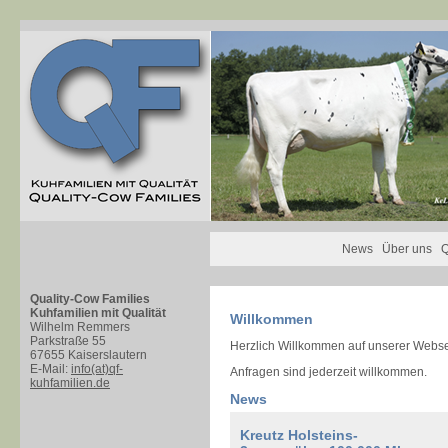
News
Über uns
Q
Quality-Cow Families
Kuhfamilien mit Qualität
Willkommen
Wilhelm Remmers
Parkstraße 55
Herzlich Willkommen auf unserer Websei
67655 Kaiserslautern
E-Mail:
info(at)qf-
Anfragen sind jederzeit willkommen.
kuhfamilien.de
News
Kreutz Holsteins-