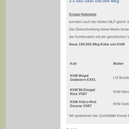
3 x neu über 100.000 Mkg
Kreutz Holsteins
konnten nach der letzten MLP gleich
Die Überschreitung diese Marke beze
die Kombination mit der genetischen
Neue 100.000 Mkg-Kühe von KhW
Kuh
Mutter
KhW Mogul
LIS Braxt
Goldstern EX91
KhW McDougal
KhW Wind
Risa VG87
KhW Attico-Red
KhW Goib
Daryna VG87
Wir gratulieren der Zuchtstätte Kreut