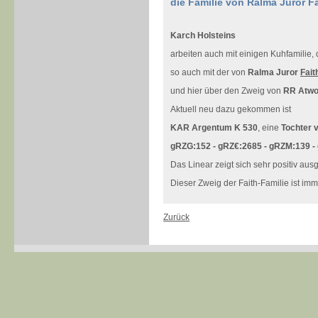
die Familie von Ralma Juror F
Karch Holsteins
arbeiten auch mit einigen Kuhfamilie
so auch mit der von
Ralma Juror
Fai
und hier über den Zweig von
RR Atwo
Aktuell neu dazu gekommen ist
KAR Argentum K 530
, eine
Tochter 
gRZG:152 - gRZ€:2685 - gRZM:139 -
Das Linear zeigt sich sehr positiv aus
Dieser Zweig der Faith-Familie ist im
Zurück