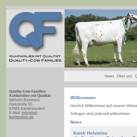
News
Über uns
Q
Quality-Cow Families
Kuhfamilien mit Qualität
Willkommen
Wilhelm Remmers
Parkstraße 55
Herzlich Willkommen auf unserer Websei
67655 Kaiserslautern
E-Mail:
info(at)qf-
Anfragen sind jederzeit willkommen.
kuhfamilien.de
News
Karch Holsteins-